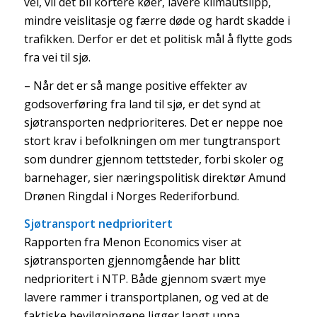
vei, vil det bli kortere køer, lavere klimautslipp,
mindre veislitasje og færre døde og hardt skadde i
trafikken. Derfor er det et politisk mål å flytte gods
fra vei til sjø.
– Når det er så mange positive effekter av
godsoverføring fra land til sjø, er det synd at
sjøtransporten nedprioriteres. Det er neppe noe
stort krav i befolkningen om mer tungtransport
som dundrer gjennom tettsteder, forbi skoler og
barnehager, sier næringspolitisk direktør Amund
Drønen Ringdal i Norges Rederiforbund.
Sjøtransport nedprioritert
Rapporten fra Menon Economics viser at
sjøtransporten gjennomgående har blitt
nedprioritert i NTP. Både gjennom svært mye
lavere rammer i transportplanen, og ved at de
faktiske bevilgningene ligger langt unna