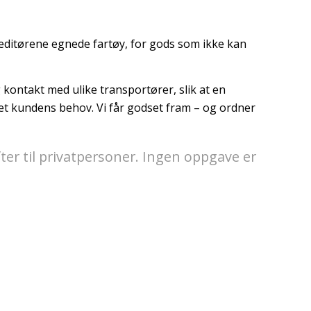
peditørene egnede fartøy, for gods som ikke kan
kontakt med ulike transportører, slik at en
et kundens behov. Vi får godset fram – og ordner
ifter til privatpersoner. Ingen oppgave er