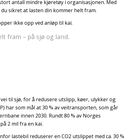
 stort antall mindre kjøretøy i organisasjonen. Med
du sikret at lasten din kommer helt fram.
topper ikke opp ved anløp til kai.
lt fram – på sjø og land.
vei til sjø, for å redusere utslipp, køer, ulykker og
TP) har som mål at 30 % av veitransporten, som går
g jernbane innen 2030. Rundt 80 % av Norges
å 2 mil fra en kai.
nfor lastebil reduserer en CO2 utslippet med ca. 30 %