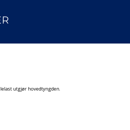
ER
llelast utgjør hovedtyngden.