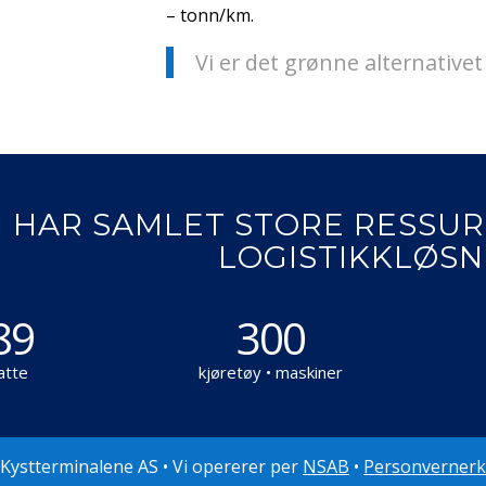
– tonn/km.
Vi er det grønne alternative
I HAR SAMLET STORE RESSUR
LOGISTIKKLØSN
89
300
atte
kjøretøy • maskiner
 Kystterminalene AS • Vi opererer per
NSAB
•
Personvernerk