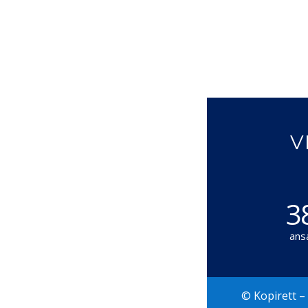
V
3
ans
© Kopirett –