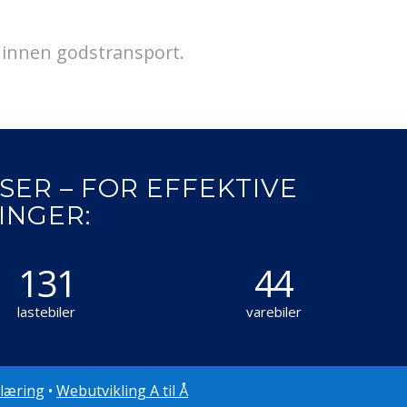
t innen godstransport.
SER – FOR EFFEKTIVE
INGER:
137
44
lastebiler
varebiler
læring
•
Webutvikling A til Å