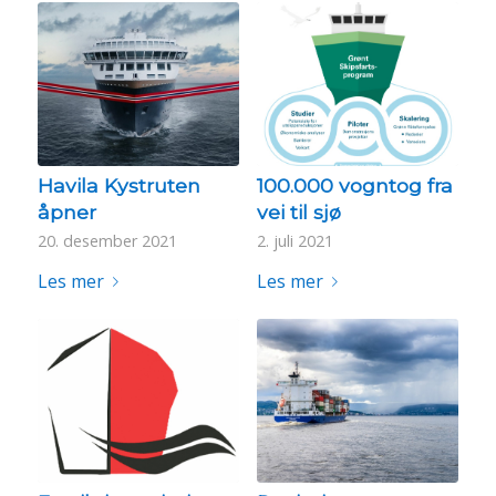
Havila Kystruten
100.000 vogntog fra
åpner
vei til sjø
20. desember 2021
2. juli 2021
Les mer
Les mer