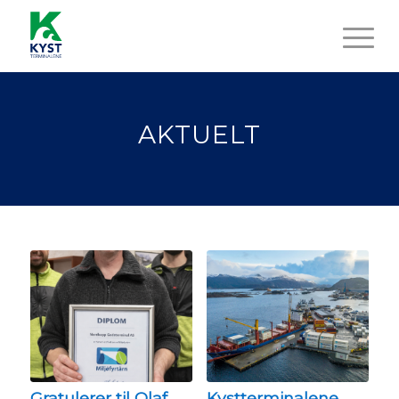
AKTUELT
Gratulerer til Olaf
Kystterminalene