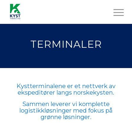
TERMINALER
Kystterminalene er et nettverk av
ekspeditører langs norskekysten.
Sammen leverer vi komplette
logistikkløsninger med fokus på
grønne løsninger.