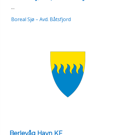
…
Boreal Sjø – Avd. Båtsfjord
Berlevåg Havn KF